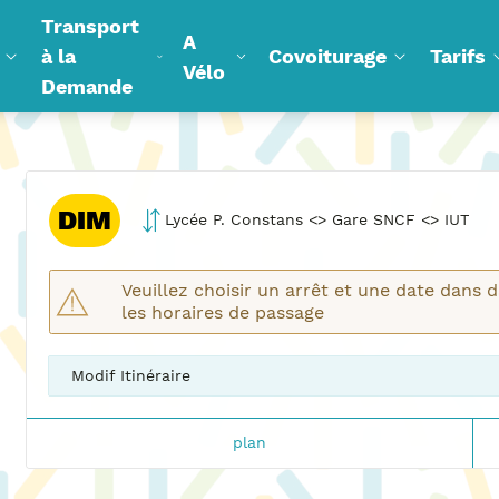
Transport
A
à la
Covoiturage
Tarifs
Vélo
Demande
DIM
Lycée P. Constans <> Gare SNCF <> IUT
Veuillez choisir un arrêt et une date dans 
les horaires de passage
Modif Itinéraire