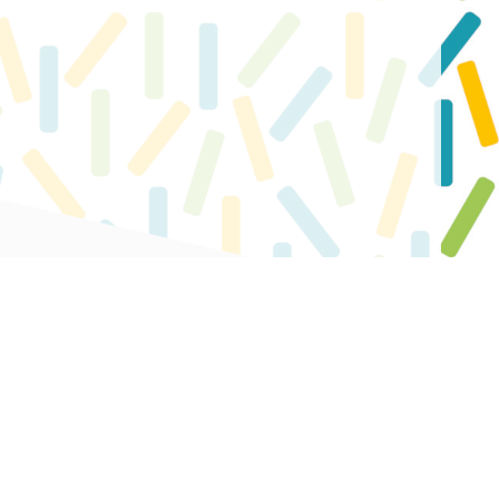
4 70 05 02 67
aint-Pierre - 03100 Montluçon