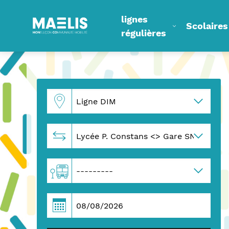
lignes
Scolaires
régulières
Accueil
Horaires