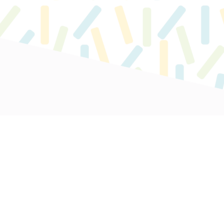
0
RENSEIGNEMENTS
Espace Maelis - 21, rue du Faubourg S