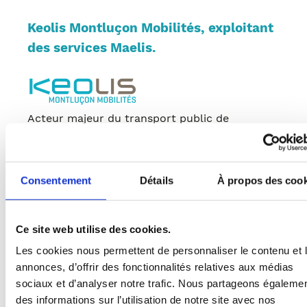
Keolis Montluçon Mobilités, exploitant
des services Maelis.
Acteur majeur du transport public de
voyageurs en Europe et dans le Monde, Keolis
développe des solutions de mobilité sur
mesure adaptées aux évolutions de
Consentement
Détails
À propos des cook
déplacement des voyageurs et aux attentes
des collectivités.
Transportant plus de 3 milliards de passagers
Ce site web utilise des cookies.
chaque année, le groupe Keolis est aujourd’hui
Les cookies nous permettent de personnaliser le contenu et 
le leader mondial du transport public de
annonces, d’offrir des fonctionnalités relatives aux médias
voyageurs et propose ses services dans plus
sociaux et d’analyser notre trafic. Nous partageons égaleme
de 15 pays à travers le globe. Près de 300
des informations sur l’utilisation de notre site avec nos