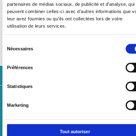
autorités organisatrices de la mobilité font
partenaires de médias sociaux, de publicité et d’analyse, qui
confiance à Keolis, lui délégant l’exploitation
peuvent combiner celles-ci avec d’autres informations que v
ainsi que la maintenance de leurs réseaux
leur avez fournies ou qu’ils ont collectées lors de votre
urbains, péri-urbains et interurbains. Le
utilisation de leurs services.
groupe est détenu à 70% par la SNCF et 30%
par la Caisse de dépôt et de placement du
Sélection
Québec (CDPQ).
Nécessaires
du
consentement
Préférences
Préparez votre trajet
Statistiques
Marketing
Tout autoriser